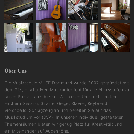
Über Uns
Die Musikschule MUSE Dortmund wurde 2007 gegründet mit
dem Ziel, qualitativen Musikunterricht für alle Altersstufen zu
fairen Preisen anzubieten. Wir bieten Unterricht in den
Fächern Gesang, Gitarre, Geige, Klavier, Keyboard,
Violoncello, Schlagzeug an und bereiten Sie auf das
Musikstudium vor (SVA). In unseren individuell gestalteten
Themenräumen bieten wir genug Platz für Kreativität und
ein Miteinander auf Augenhöhe.