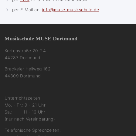
per E-Mail an:
info@muse-musikschule.de
Musikschule MUSE Dortmund
Kortenstraße 20-24
44287 Dortmund
Brackeler Hellweg 162
44309 Dortmund
Unterrichtszeiten:
Mo. - Fr.: 9 - 21 Uhr
Sa.: 11 - 16 Uhr
(nur nach Vereinbarung)
Telefonische Sprechzeiten: